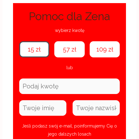
Pomoc dla Zena
wybierz kwotę
15 zł
57 zł
109 zł
lub
Jeśli podasz swój e-mail, poinformujemy Cię o
jego dalszych losach