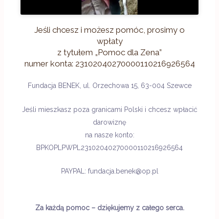
Jeśli chcesz i możesz pomóc, prosimy o
wpłaty
z tytułem „Pomoc dla Zena”
numer konta: 23102040270000110216926564
Fundacja BENEK, ul. Orzechowa 15, 63-004 Szewce
Jeśli mieszkasz poza granicami Polski i chcesz wpłacić
darowiznę
na nasze konto:
BPKOPLPWPL23102040270000110216926564
PAYPAL: fundacja.benek@op.pl
Za każdą pomoc – dziękujemy z całego serca.