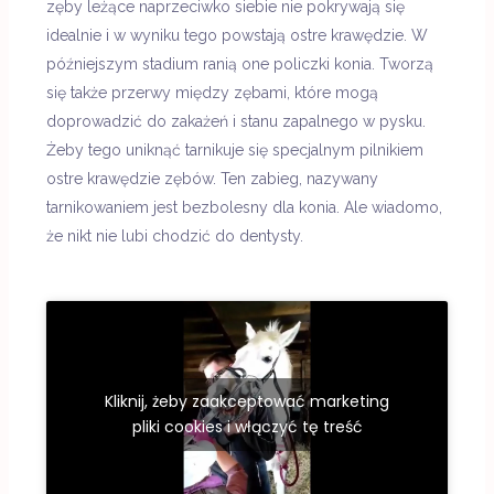
zęby leżące naprzeciwko siebie nie pokrywają się
idealnie i w wyniku tego powstają ostre krawędzie. W
późniejszym stadium ranią one policzki konia. Tworzą
się także przerwy między zębami, które mogą
doprowadzić do zakażeń i stanu zapalnego w pysku.
Żeby tego uniknąć tarnikuje się specjalnym pilnikiem
ostre krawędzie zębów. Ten zabieg, nazywany
tarnikowaniem jest bezbolesny dla konia. Ale wiadomo,
że nikt nie lubi chodzić do dentysty.
Kliknij, żeby zaakceptować marketing
pliki cookies i włączyć tę treść