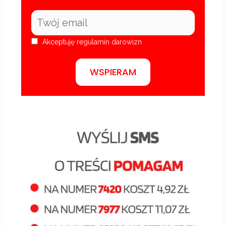
Akceptuję
regulamin darowizn
WSPIERAM