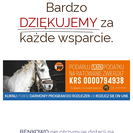
Bardzo
DZIĘKUJEMY
za
każde wsparcie.
BENKOWO
nie otrzymuje dotacji na