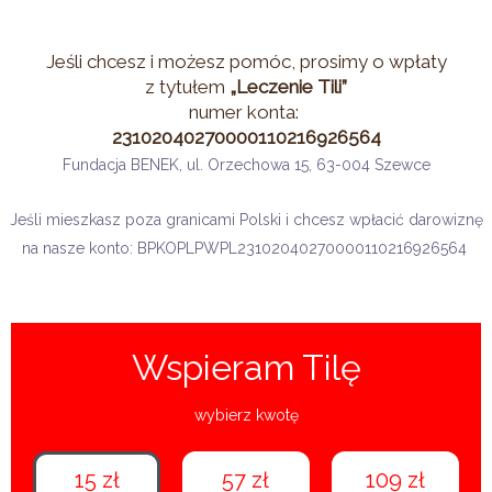
Jeśli chcesz i możesz pomóc, prosimy o wpłaty
z tytułem
„Leczenie Tili”
numer konta:
23102040270000110216926564
Fundacja BENEK, ul. Orzechowa 15, 63-004 Szewce
Jeśli mieszkasz poza granicami Polski i chcesz wpłacić darowiznę
na nasze konto: BPKOPLPWPL23102040270000110216926564
Wspieram Tilę
wybierz kwotę
15 zł
57 zł
109 zł