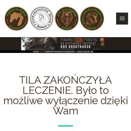
MAI
Skip
to
ME
content
TILA ZAKOŃCZYŁA
LECZENIE. Było to
możliwe wyłączenie dzięki
Wam