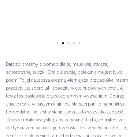
Bardzo prosimy o pomoc dla tej maleńkiej, starszej
schorowanej suczki. Ona dla swojej opiekunki nie jest tylko
psem. To jej najlepsza oraz najwierniejsza przyjaciółka, razem
przeżyły już sporo lat i spędziły wiele cudownych chwil. A
teraz los postawił je przed ogromnym wyzwaniem. Dobrze
znacie realia w naszym kraju, dla starszej pani te rachunki są
horrendalne, nie jest w stanie sama za to wszystko zapłacić.
Zawsze robiła wszystko, aby zapewnić
Tili
to, co
najlepsze,
ale tym razem sytuacja ją przerosła. Jest zmartwiona, boi się,
że przez brak pieniędzy, nie będzie w stanie ocalić swojej