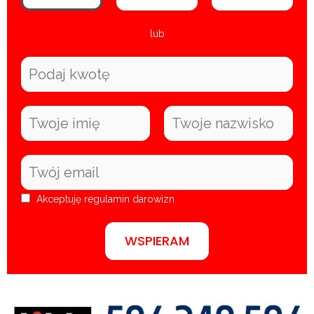
lub
Akceptuję
regulamin darowizn
WSPIERAM