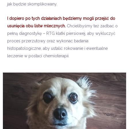
jak będzie skomplikowany.
I dopiero po tych działaniach będziemy mogli przejść do
usunięcia obu listw mlecznych.
Chcielibyśmy też zadbać o
pełną
diagnostykę – RTG
klatki piersiowej, aby wykluczyć
proces przerzutowy oraz wykonać badania
histopatologiczne, aby ustalić rokowanie i ewentualne
leczenie w postaci chemioterapii.