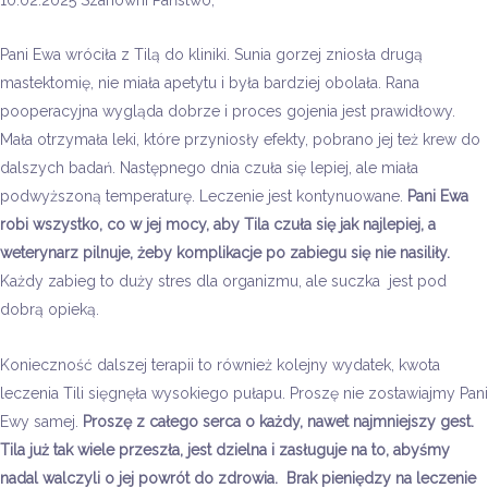
Pani Ewa wróciła z Tilą do kliniki. Sunia gorzej zniosła drugą
mastektomię, nie miała apetytu i była bardziej obolała. Rana
pooperacyjna wygląda dobrze i proces gojenia jest prawidłowy.
Mała otrzymała leki, które przyniosły efekty, pobrano jej też krew do
dalszych badań. Następnego dnia czuła się lepiej, ale miała
podwyższoną temperaturę. Leczenie jest kontynuowane.
Pani Ewa
robi wszystko, co w jej mocy, aby Tila czuła się jak najlepiej, a
weterynarz pilnuje, żeby komplikacje po zabiegu się nie nasiliły.
Każdy zabieg to duży stres dla organizmu, ale suczka jest pod
dobrą opieką.
Konieczność dalszej terapii to również kolejny wydatek, kwota
leczenia Tili sięgnęła wysokiego pułapu. Proszę nie zostawiajmy Pani
Ewy samej.
Proszę z całego serca o każdy, nawet najmniejszy gest.
Tila już tak wiele przeszła, jest dzielna i zasługuje na to, abyśmy
nadal walczyli o jej powrót do zdrowia. Brak pieniędzy na leczenie