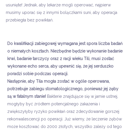
usunięte! Jednak, aby lekarze mogli operować, najpierw
musimy uporać się z innymi bolączkami suni, aby operacja
przebiegła bez powikłań.
Do kwalifikacji zabiegowej wymagana jest spora liczba badań
o niemałych k
osztach. Niezbędne będzie wykonanie badanie
krwi, badanie tarczycy oraz z racji wieku
Tili
, musi zostać
wykonane echo serca, aby upewnić się, że jej serduszko
poradzi sobie podczas operacji.
Następnie, aby
Tila
mogła zostać w ogóle operowana,
potrzebuje zabiegu stomatologicznego, ponieważ jej zęby
są w fatalnym stanie!
Bakterie znajdujące się w jamie ustnej,
mogłyby być źródłem potencjalnego zakażenia i
zwiększyłyby ryzyko powikłań oraz zdecydowanie gorszej
rekonwalescencji po operacji. Już wiemy, że leczenie zębów
może kosztować do 2000 złotych, wszystko zależy od tego