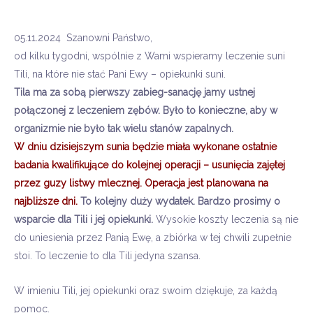
05.11.2024 Szanowni Państwo,
od kilku tygodni, wspólnie z Wami wspieramy leczenie suni
Tili
, na które nie stać Pani
Ewy – opiekunki
suni.
Tila
ma za sobą pierwszy zabieg-sanację jamy ustnej
połączonej z leczeniem zębów. Było to konieczne, aby w
organizmie nie było tak wielu stanów zapalnych.
W dniu dzisiejszym
sunia będzie miała wykonane ostatnie
badania kwalifikujące do kolejnej
operacji – usunięcia
zajętej
przez guzy listwy mlecznej. Operacja jest planowana na
najbliższe dni.
To kolejny duży wydatek. Bardzo prosimy o
wsparcie dla
Tili
i jej opiekunki.
Wysokie koszty leczenia są nie
do uniesienia przez Panią Ewę, a zbiórka w tej chwili zupełnie
stoi. To leczenie to dla
Tili
jedyna szansa.
W imieniu Tili, jej
opiekunki oraz swoim dziękuje, za każdą
pomoc.