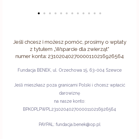
Jeśli chcesz i możesz pomóc, prosimy o wpłaty
z tytułem „Wsparcie dla zwierząt”
numer konta: 23102040270000110216926564
Fundacja BENEK, ul. Orzechowa 15, 63-004 Szewce
Jeśli mieszkasz poza granicami Polski i chcesz wpłacić
darowiznę
na nasze konto:
BPKOPLPWPL23102040270000110216926564
PAYPAL: fundacja.benek@op.pl