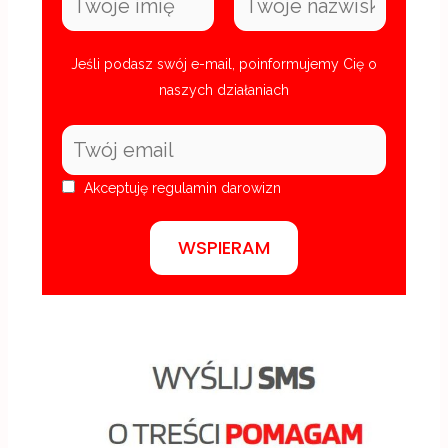
Jeśli podasz swój e-mail, poinformujemy Cię o
naszych działaniach
Akceptuję
regulamin darowizn
WSPIERAM