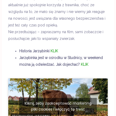
aktualnie już spokojnie korzysta z trawnika, choć ze
względu na to, że mało się znamy i nie
wiemy jak reaguje
na nowości,
jest uwiązana dla własnego bezpieczeństwa i
jest też cały czas pod opieką.
Nie
przedłużając – zapraszamy
na film, sami zobaczcie i
posłuchajcie, jaki to wspaniały zwierzak.
Historia Jarzębinki
KLIK
Jarzębinka jest w ośrodku w Studnicy, w weekend
można ją odwiedzać. Jak dojechać?
KLIK
Kliknij, żeby zaakceptować marketing
pliki cookies i włączyć tę treść