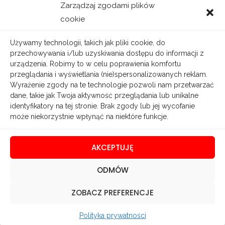
Zarządzaj zgodami plików
cookie
Używamy technologii, takich jak pliki cookie, do
←
Previous
Next Wpis
→
przechowywania i/lub uzyskiwania dostępu do informacji z
Wpis
urządzenia. Robimy to w celu poprawienia komfortu
przeglądania i wyświetlania (nie)spersonalizowanych reklam.
Wyrażenie zgody na te technologie pozwoli nam przetwarzać
dane, takie jak Twoja aktywność przeglądania lub unikalne
identyfikatory na tej stronie. Brak zgody lub jej wycofanie
może niekorzystnie wpłynąć na niektóre funkcje.
15 zł
57 zł
109 zł
AKCEPTUJĘ
Fundacja BENEK
ODMÓW
Akceptuję
regulamin darowizn
numer konta 23102040270000110216926564
ul. Orzechowa 15, 63-004 Szewce
ZOBACZ PREFERENCJE
swift BPKOPLPW – iban PL
WSPIERAM
Polityka prywatności