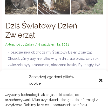
Dziś Światowy Dzień
Zwierząt
Aktualności
,
Żubry
/
4 października 2021
4 października obchodzimy Światowy Dzień Zwierząt.
Chcielibyśmy aby nie tylko w tym dniu, ale przez cały rok,
zwierzęta były szanowane, otoczone troską. By mogły żyć
dla siebie, a nie dlatego, że są przydatne.
Zarządzaj zgodami plików
cookie
Używamy technologii, takich jak pliki cookie, do
←
Previous
Next Wpis
→
przechowywania i/lub uzyskiwania dostępu do informacji z
Wpis
urządzenia. Robimy to w celu poprawienia komfortu